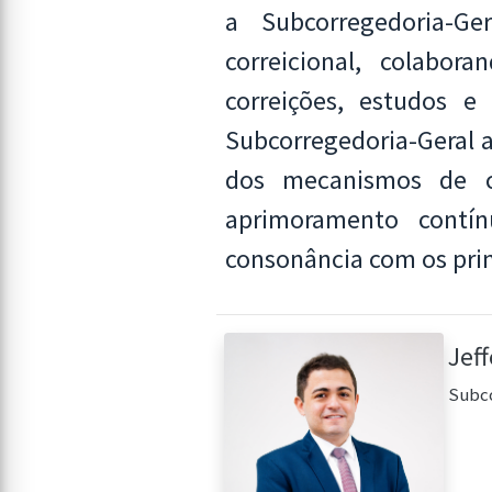
a Subcorregedoria-Ge
correicional, colabor
correições, estudos e
Subcorregedoria-Geral a
dos mecanismos de co
aprimoramento contín
consonância com os princ
Jef
Subc