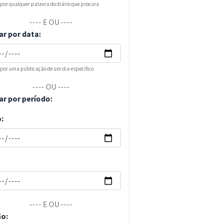
 por qualquer palavra do diário que procura
---- E OU ----
ar por data:
 por uma públicação de um dia especifico
---- OU ----
ar por período:
o:
---- E OU ----
ão: