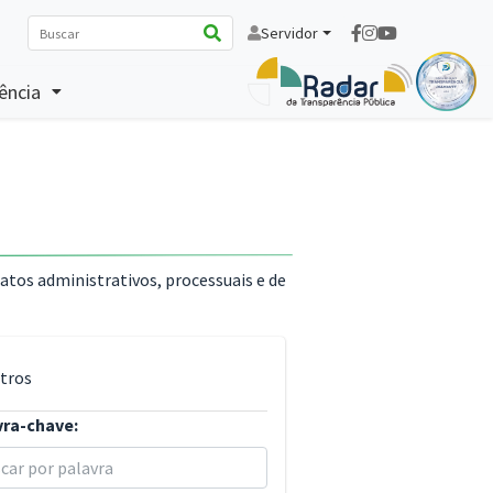
Servidor
ência
 atos administrativos, processuais e de
ltros
vra-chave: