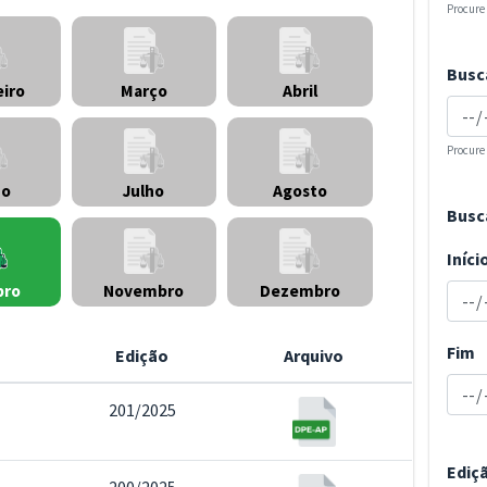
Procure
Busc
eiro
Março
Abril
Procure
ho
Julho
Agosto
Busc
Iníci
Novembro
Dezembro
bro
Fim
Edição
Arquivo
201/2025
Ediç