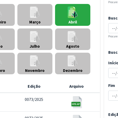
Procure
Busc
eiro
Março
Abril
Procure
ho
Julho
Agosto
Busc
Iníci
bro
Novembro
Dezembro
Fim
Edição
Arquivo
0073/2025
Ediç