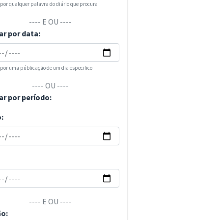
 por qualquer palavra do diário que procura
---- E OU ----
ar por data:
 por uma públicação de um dia especifico
---- OU ----
ar por período:
o:
---- E OU ----
ão: