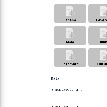
Janeiro
Fever
Maio
Jun
Setembro
Outu
Data
30/04/2025 às 14:03