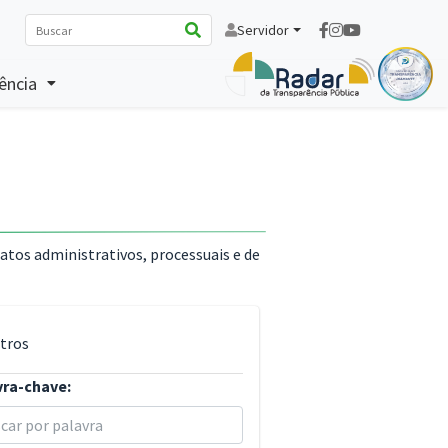
Servidor
ência
 atos administrativos, processuais e de
ltros
vra-chave: