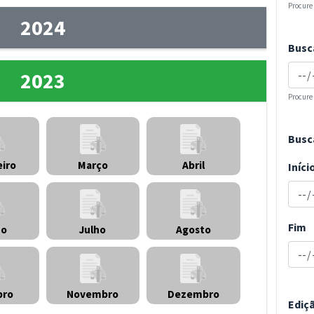
Procure
2024
Busc
2023
Procure
Busc
eiro
Março
Abril
Iníci
Fim
ho
Julho
Agosto
bro
Novembro
Dezembro
Ediç