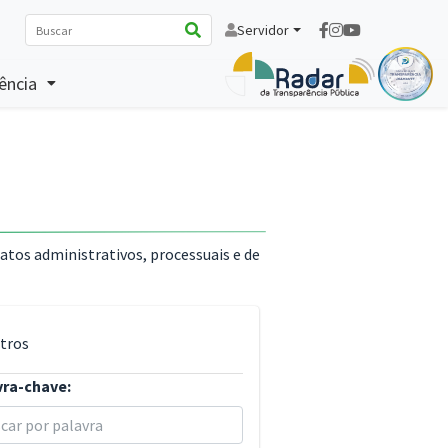
Servidor
ência
 atos administrativos, processuais e de
ltros
vra-chave: