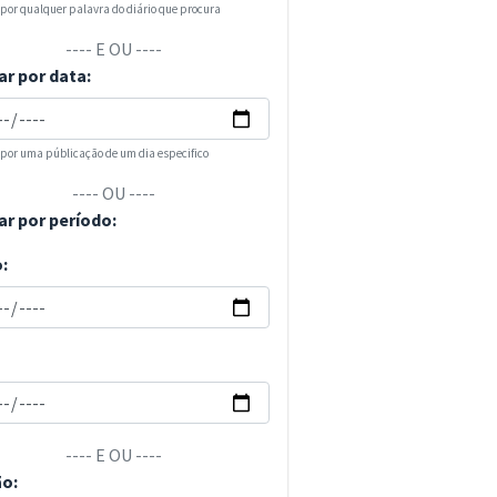
 por qualquer palavra do diário que procura
---- E OU ----
ar por data:
 por uma públicação de um dia especifico
---- OU ----
ar por período:
o:
---- E OU ----
ão: