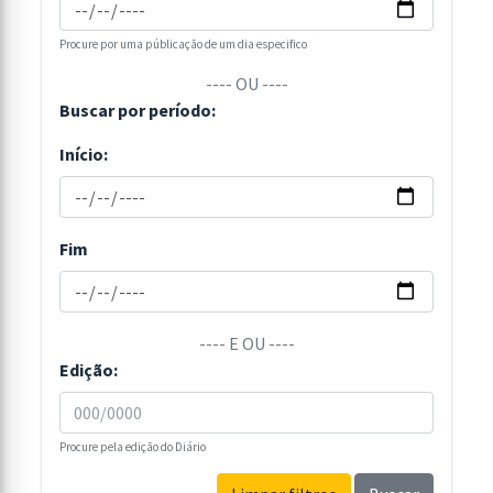
Procure por uma públicação de um dia especifico
---- OU ----
Buscar por período:
Início:
Fim
---- E OU ----
Edição:
Procure pela edição do Diário